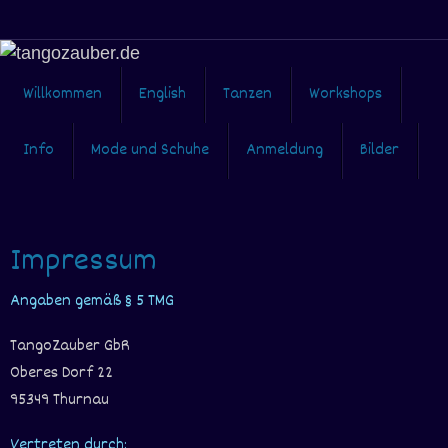
Zum
Inhalt
springen
Zum
Willkommen
English
Tanzen
Workshops
Inhalt
springen
Info
Mode und Schuhe
Anmeldung
Bilder
Impressum
Angaben gemäß § 5 TMG
TangoZauber GbR
Oberes Dorf 22
95349 Thurnau
Vertreten durch: