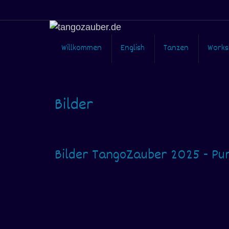
Zum
Inhalt
springen
Zum
Willkommen
English
Tanzen
Works
Inhalt
springen
Bilder
Bilder TangoZauber 2025 - Pur